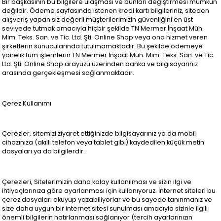
Bir başkasının bu bilgilere ulaşması ve bunları değiştirmesi mümkün
değildir. Ödeme sayfasında istenen kredi kartı bilgileriniz, siteden
alışveriş yapan siz değerli müşterilerimizin güvenliğini en üst
seviyede tutmak amacıyla hiçbir şekilde TN Mermer İnşaat Müh.
Mim. Teks. San. ve Tic. Ltd. Şti. Online Shop veya ona hizmet veren
şirketlerin sunucularında tutulmamaktadır. Bu şekilde ödemeye
yönelik tüm işlemlerin TN Mermer İnşaat Müh. Mim. Teks. San. ve Tic.
Ltd. Şti. Online Shop arayüzü üzerinden banka ve bilgisayarınız
arasında gerçekleşmesi sağlanmaktadır.
Çerez Kullanımı
Çerezler, sitemizi ziyaret ettiğinizde bilgisayarınız ya da mobil
cihazınıza (akıllı telefon veya tablet gibi) kaydedilen küçük metin
dosyaları ya da bilgilerdir.
Çerezleri, Sitelerimizin daha kolay kullanılması ve sizin ilgi ve
ihtiyaçlarınıza göre ayarlanması için kullanıyoruz. İnternet siteleri bu
çerez dosyaları okuyup yazabiliyorlar ve bu sayede tanınmanız ve
size daha uygun bir internet sitesi sunulması amacıyla sizinle ilgili
önemli bilgilerin hatırlanması sağlanıyor (tercih ayarlarınızın