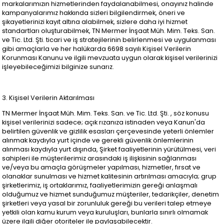
markalarımızın hizmetlerinden faydalanabilmesi, onayınız halinde
kampanyalarımız hakkında sizleri bilgilendirmek, öneri ve
şikayetlerinizi kayıt altına alabilmek, sizlere daha iyi hizmet
standartları oluşturabilmek, TN Mermer İnşaat Müh. Mim. Teks. San.
ve Tic. Ltd. Şti. ticari ve iş stratejilerinin belirlenmesi ve uygulanması
gibi amaçlarla ve her halükarda 6698 sayılı Kişisel Verilerin
Korunması Kanunu ve ilgili mevzuata uygun olarak kişisel verilerinizi
işleyebileceğimizi bilginize sunarız.
3. Kişisel Verilerin Aktarılması
TN Mermer İnşaat Müh. Mim. Teks. San. ve Tic. Ltd. Şti. , söz konusu
kişisel verilerinizi sadece; açık rızanıza istinaden veya Kanun'da
belirtilen güvenlik ve gizlilik esasları çerçevesinde yeterli önlemler
alınmak kaydıyla yurt içinde ve gerekli güvenlik önlemlerinin
alınması kaydıyla yurt dışında, Şirket faaliyetlerinin yürütülmesi, veri
sahipleri ile müşterilerimiz arasındaki iş ilişkisinin sağlanması
ve/veya bu amaçla görüşmeler yapılması, hizmetler, fırsat ve
olanaklar sunulması ve hizmet kalitesinin artırılması amacıyla; grup
şirketlerimiz, iş ortaklarımız, faaliyetlerimizin gereği anlaşmalı
olduğumuz ve hizmet sunduğumuz müşteriler, tedarikçiler, denetim
şirketleri veya yasal bir zorunluluk gereği bu verileri talep etmeye
yetkili olan kamu kurum veya kuruluşları, bunlarla sınırlı olmamak
üzere ilgili diğer otoriteler ile paylaşabilecektir.