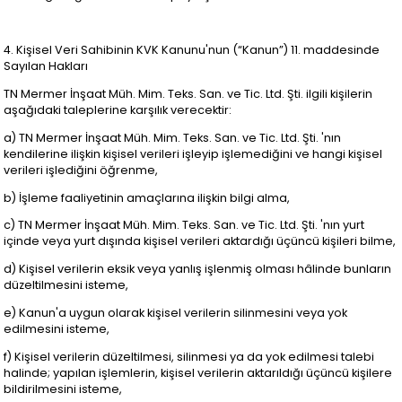
4. Kişisel Veri Sahibinin KVK Kanunu'nun (“Kanun”) 11. maddesinde
Sayılan Hakları
TN Mermer İnşaat Müh. Mim. Teks. San. ve Tic. Ltd. Şti. ilgili kişilerin
aşağıdaki taleplerine karşılık verecektir:
a) TN Mermer İnşaat Müh. Mim. Teks. San. ve Tic. Ltd. Şti. 'nın
kendilerine ilişkin kişisel verileri işleyip işlemediğini ve hangi kişisel
verileri işlediğini öğrenme,
b) İşleme faaliyetinin amaçlarına ilişkin bilgi alma,
c) TN Mermer İnşaat Müh. Mim. Teks. San. ve Tic. Ltd. Şti. 'nın yurt
içinde veya yurt dışında kişisel verileri aktardığı üçüncü kişileri bilme,
d) Kişisel verilerin eksik veya yanlış işlenmiş olması hâlinde bunların
düzeltilmesini isteme,
e) Kanun'a uygun olarak kişisel verilerin silinmesini veya yok
edilmesini isteme,
f) Kişisel verilerin düzeltilmesi, silinmesi ya da yok edilmesi talebi
halinde; yapılan işlemlerin, kişisel verilerin aktarıldığı üçüncü kişilere
bildirilmesini isteme,