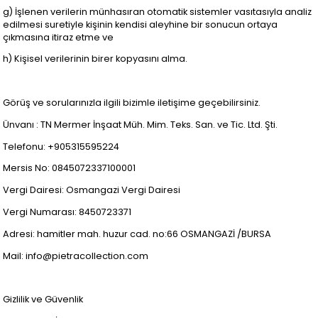
g) İşlenen verilerin münhasıran otomatik sistemler vasıtasıyla analiz
edilmesi suretiyle kişinin kendisi aleyhine bir sonucun ortaya
çıkmasına itiraz etme ve
h) Kişisel verilerinin birer kopyasını alma.
Görüş ve sorularınızla ilgili bizimle iletişime geçebilirsiniz.
Ünvanı : TN Mermer İnşaat Müh. Mim. Teks. San. ve Tic. Ltd. Şti.
Telefonu: +905315595224
Mersis No: 0845072337100001
Vergi Dairesi: Osmangazi Vergi Dairesi
Vergi Numarası: 8450723371
Adresi: hamitler mah. huzur cad. no:66 OSMANGAZİ /BURSA
Mail:
info@pietracollection.com
Gizlilik ve Güvenlik