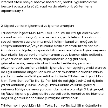
internet sitesi, sosyal medya mecraları, mobil uygulamalar ve
benzeri vasıtalarla sözlü, yazılı ya da elektronik yöntemlerle
toplamaktayız.
2. Kişisel verilerin işlenmesi ve işleme amaçları
TN Mermer İnşaat Müh. Mim. Teks. San. ve Tic. Ltd. Şti. olarak, veri
sorumlusu sıfatı ile çağrı merkezlerimiz, yazılı iletişim kanallarımız,
sosyal medya sayfalarımız, mobil iletişim kanalları, mağaza içi
iletişim kanalları ve/veya bunlarla sınırlı olmamak üzere her türlü
kanallar aracılığı ile; onayınız dahilinde elde ettiğimiz kişisel ve/veya
özel nitelikli kişisel verileriniz tamamen veya kısmen elde edilebilir,
kaydedilebilir, saklanabilir, depolanabilir, değiştirilebilir,
güncellenebilir, periyodik olarak kontrol edilebilir, yeniden
düzenlenebilir, sınıflandırılabilir, işlendikleri amaç için gerekli olan ya
da ilgili kanunda öngörülen süre kadar muhafaza edilebilir, kanuni
ya da hizmete bağlı fiili gereklilikler halinde TN Mermer İnşaat Müh.
Mim. Teks. San. ve Tic. Ltd. Şti. 'nın birlikte çalıştığı özel-tüzel kişilerle
ya da kanunen yükümlü olduğu kamu kurum ve kuruluşlarıyla
ve/veya Türkiye'de veya yurt dışında mukim olan ilgili 3. kişi gerçek
kişi/tüzel kişilerle paylaşılabilir/devredilebilir, kanuni ya da hizmete
bağlı fiili gereklilikler halinde yurtdışına aktarılabilir.
TN Mermer İnşaat Müh. Mim. Teks. San. ve Tic. Ltd. Şti. müşterilerinin