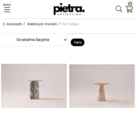
0
MENU
Anasayfa
Koleksiyon Ürünleri
Yan Sehpa
Yeni
Yeni
Ürün
Ürün