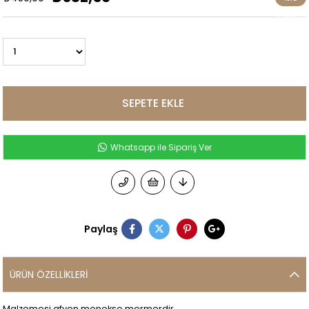
İndirim
Whatsapp ile Sipariş Ver
Paylaş
ÜRÜN ÖZELLIKLERI
Malzemesi afyon menekşe mermerdir.