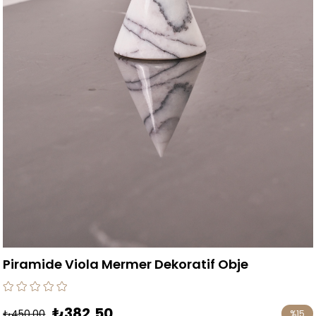
Piramide Viola Mermer Dekoratif Obje
₺382,50
₺450,00
%
15