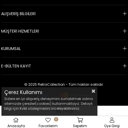
ALIŞVERİŞ BİLGİLERİ
MÜŞTERİ HİZMETLERİ
KURUMSAL
E-BÜLTEN KAYIT
© 2025 PietraCollection - Tüm hakları saklıdır.
Çerez Kullanımı
Sizlere en iyi alışveriş deneyimini sunabilmek adına
sitemizde çerezler(cookies) kullanmaktayız. Detaylı
bilgi için Kvkk sözleşmesini inceleyebilirsiniz.
0
Anasayfa
Favorilerim
Sepetim
Üye Girişi