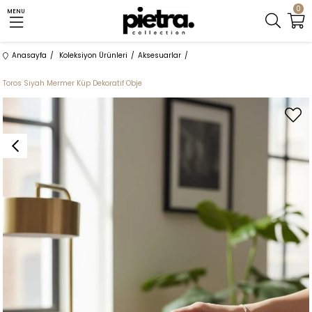
0
MENU
Anasayfa
Koleksiyon Ürünleri
Aksesuarlar
Toros Siyah Mermer Küp Dekoratif Obje