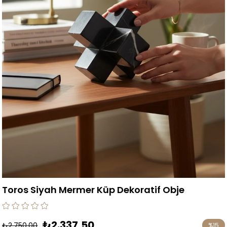
Toros Siyah Mermer Küp Dekoratif Obje
₺2.337,50
₺2.750,00
%
15